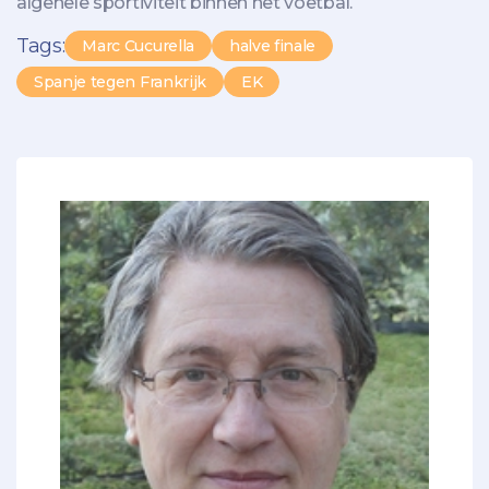
algehele sportiviteit binnen het voetbal.
Tags:
Marc Cucurella
halve finale
Spanje tegen Frankrijk
EK