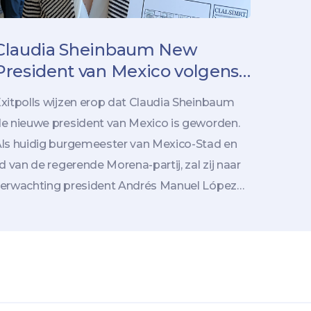
Claudia Sheinbaum New
President van Mexico volgens
Exitpolls: Historische
xitpolls wijzen erop dat Claudia Sheinbaum
Verkiezingsoverwinning in
e nieuwe president van Mexico is geworden.
Zicht
ls huidig burgemeester van Mexico-Stad en
id van de regerende Morena-partij, zal zij naar
erwachting president Andrés Manuel López
brador opvolgen. Indien bevestigd, zal
heinbaum als eerste vrouw de president van
exico worden.