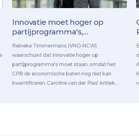
Innovatie moet hoger op
partijprogramma's,
waarschuwt
Reineke Timmermans (VNO‑NCW)
E
VNO‑NCW‑secretaris
e
waarschuwt dat innovatie hoger op
d
partijprogramma's moet staan, omdat het
A
CPB de economische baten nog niet kan
l
kwantificeren. Caroline van der Plas' kritiek
v
brengt het probleem in de schijnwerpers.
O
S
M