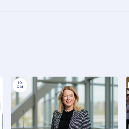
10
Okt