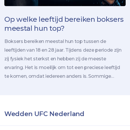
Op welke leeftijd bereiken boksers
meestal hun top?
Boksers bereiken meestal hun top tussen de
leeftijden van 18 en 28 jaar. Tijdens deze periode zijn
zij fysiek het sterkst en hebben zij de meeste
ervaring. Het is moeilijk om tot een preciese leeftijd
te komen, omdat iedereen anders is. Sommige
boksers kunnen al een goede prestatie leveren op
jonge leeftijd, terwijl anderen hun beste prestaties
pas op latere leeftijd behalen. Om de top te bereiken,
moeten boksers veel trainen, discipline hebben en
Wedden UFC Nederland
aandacht besteden aan hun voeding. Als ze dat
allemaal goed doen, kunnen ze een grote bokser