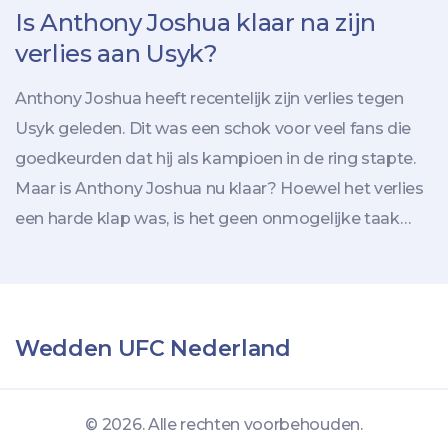
Is Anthony Joshua klaar na zijn
verlies aan Usyk?
Anthony Joshua heeft recentelijk zijn verlies tegen
Usyk geleden. Dit was een schok voor veel fans die
goedkeurden dat hij als kampioen in de ring stapte.
Maar is Anthony Joshua nu klaar? Hoewel het verlies
een harde klap was, is het geen onmogelijke taak
voor de wereldkampioen om te herstellen. Joshua
heeft de kracht en het doorzettingsvermogen om
terug te vechten. Hij heeft al een aantal grote
gevechten gewonnen, dus hij heeft het potentieel om
Wedden UFC Nederland
terug te komen en zijn kampioenschap te
verdedigen. Anthony Joshua is een vechter in hart en
© 2026. Alle rechten voorbehouden.
nieren en zal zich niet zomaar gewonnen geven. Hij