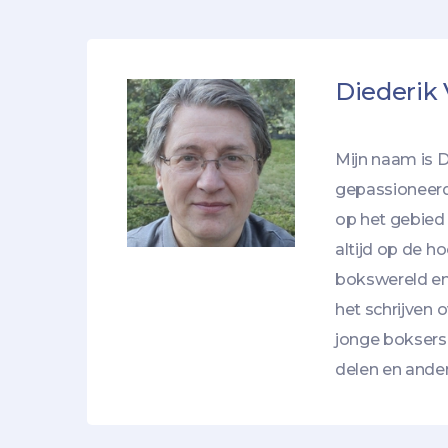
Diederik
Mijn naam is D
gepassioneerde
op het gebied 
altijd op de h
bokswereld en
het schrijven 
jonge boksers.
delen en ander