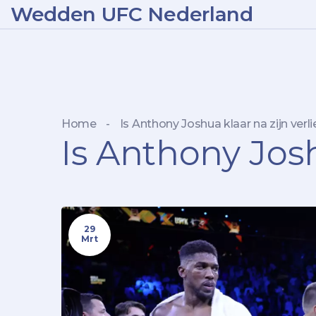
Wedden UFC Nederland
Home
-
Is Anthony Joshua klaar na zijn verl
Is Anthony Josh
29
Mrt