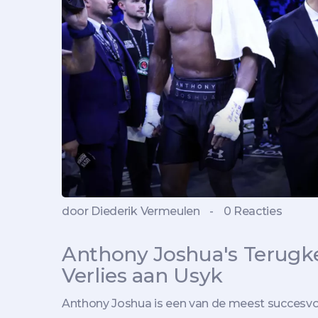
door Diederik Vermeulen
-
0 Reacties
Anthony Joshua's Terugke
Verlies aan Usyk
Anthony Joshua is een van de meest succesvol