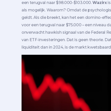
een terugval naar $98.000-$103.000.
Wazirx
is
als mogelijk. Waarom? Omdat de psychologische
geldt. Als die breekt, kan het een domino-eff
voor een terugval naar $75.000 – een niveau d
onverwacht hawkish signaal van de Federal Res
van ETF-investeringen. Dat is geen theorie. Da
liquiditeit dan in 2024, is de markt kwetsbaard