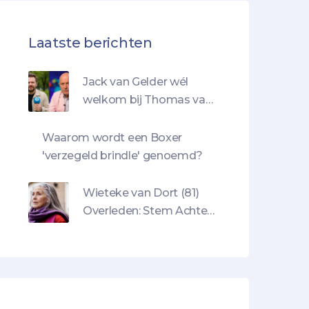
Laatste berichten
Jack van Gelder wél
welkom bij Thomas van
Groningen? – Tv‑gids
kermis
Waarom wordt een Boxer
'verzegeld brindle' genoemd?
Wieteke van Dort (81)
Overleden: Stem Achter
Efteling Sprookjes
Verliest de Wereld