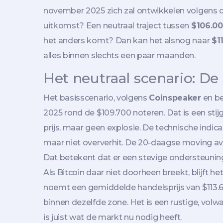
november 2025 zich zal ontwikkelen volgens dri
uitkomst? Een neutraal traject tussen
$106.0
het anders komt? Dan kan het alsnog naar
$1
alles binnen slechts een paar maanden.
Het neutraal scenario: D
Het basisscenario, volgens
Coinspeaker
en b
2025 rond de $109.700 noteren. Dat is een sti
prijs, maar geen explosie. De technische indica
maar niet oververhit. De 20-daagse moving av
Dat betekent dat er een stevige ondersteuning
Als Bitcoin daar niet doorheen breekt, blijft he
noemt een gemiddelde handelsprijs van $113.6
binnen dezelfde zone. Het is een rustige, vol
is juist wat de markt nu nodig heeft.