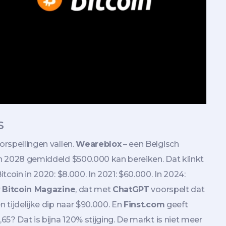
s
orspellingen vallen.
Weareblox
– een Belgisch
 en 2028 gemiddeld $500.000 kan bereiken. Dat klinkt
itcoin in 2020: $8.000. In 2021: $60.000. In 2024:
r
Bitcoin Magazine
, dat met
ChatGPT
voorspelt dat
n tijdelijke dip naar $90.000. En
Finst.com
geeft
,65? Dat is bijna 120% stijging. De markt is niet meer