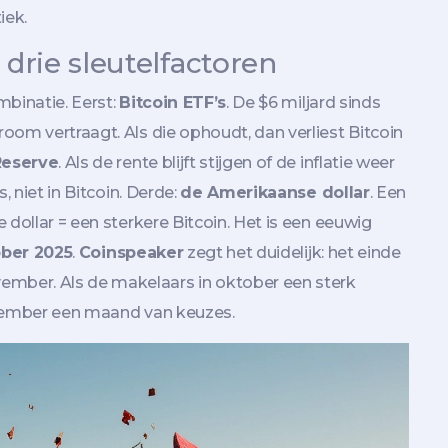
iek.
drie sleutelfactoren
mbinatie. Eerst:
Bitcoin ETF’s
. De $6 miljard sinds
oom vertraagt. Als die ophoudt, dan verliest Bitcoin
Reserve
. Als de rente blijft stijgen of de inflatie weer
, niet in Bitcoin. Derde:
de Amerikaanse dollar
. Een
 dollar = een sterkere Bitcoin. Het is een eeuwig
ober 2025
.
Coinspeaker
zegt het duidelijk: het einde
mber. Als de makelaars in oktober een sterk
ovember een maand van keuzes.