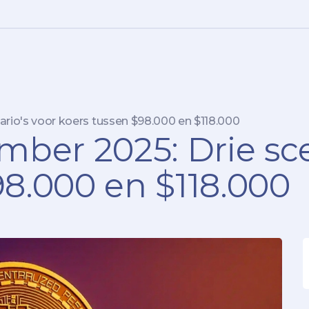
ario's voor koers tussen $98.000 en $118.000
mber 2025: Drie sce
98.000 en $118.000