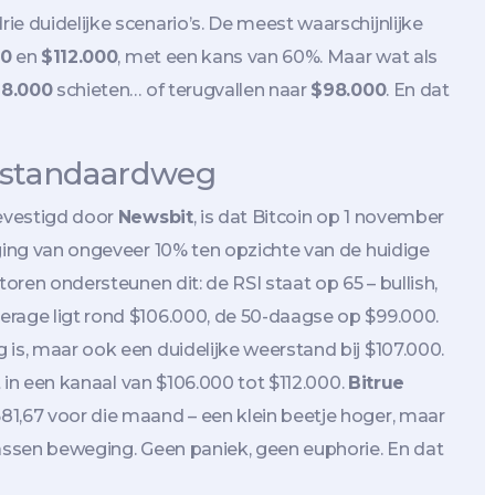
e duidelijke scenario’s. De meest waarschijnlijke
00
en
$112.000
, met een kans van 60%. Maar wat als
18.000
schieten… of terugvallen naar
$98.000
. En dat
e standaardweg
evestigd door
Newsbit
, is dat Bitcoin op 1 november
jging van ongeveer 10% ten opzichte van de huidige
toren ondersteunen dit: de RSI staat op 65 – bullish,
erage ligt rond $106.000, de 50-daagse op $99.000.
 is, maar ook een duidelijke weerstand bij $107.000.
t in een kanaal van $106.000 tot $112.000.
Bitrue
81,67 voor die maand – een klein beetje hoger, maar
wassen beweging. Geen paniek, geen euphorie. En dat