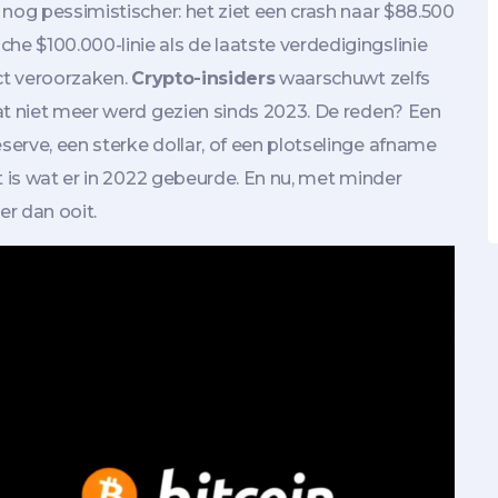
 nog pessimistischer: het ziet een crash naar $88.500
 $100.000-linie als de laatste verdedigingslinie
ect veroorzaken.
Crypto-insiders
waarschuwt zelfs
at niet meer werd gezien sinds 2023. De reden? Een
erve, een sterke dollar, of een plotselinge afname
t is wat er in 2022 gebeurde. En nu, met minder
er dan ooit.