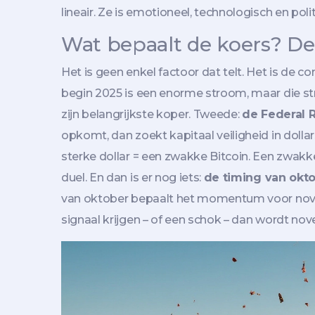
lineair. Ze is emotioneel, technologisch en polit
Wat bepaalt de koers? De 
Het is geen enkel factoor dat telt. Het is de co
begin 2025 is een enorme stroom, maar die str
zijn belangrijkste koper. Tweede:
de Federal 
opkomt, dan zoekt kapitaal veiligheid in dollars
sterke dollar = een zwakke Bitcoin. Een zwakke
duel. En dan is er nog iets:
de timing van okt
van oktober bepaalt het momentum voor nove
signaal krijgen – of een schok – dan wordt n