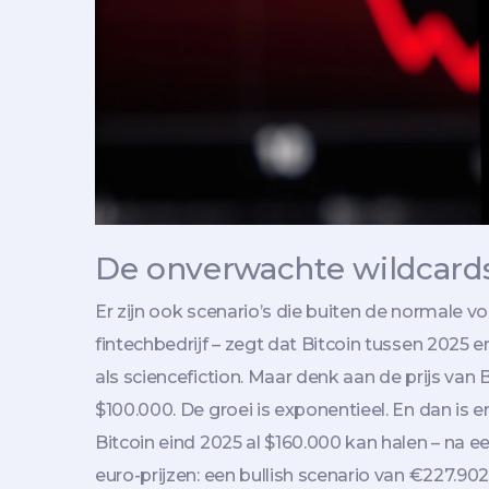
De onverwachte wildcard
Er zijn ook scenario’s die buiten de normale vo
fintechbedrijf – zegt dat Bitcoin tussen 2025
als sciencefiction. Maar denk aan de prijs van B
$100.000. De groei is exponentieel. En dan is e
Bitcoin eind 2025 al $160.000 kan halen – na ee
euro-prijzen: een bullish scenario van €227.902