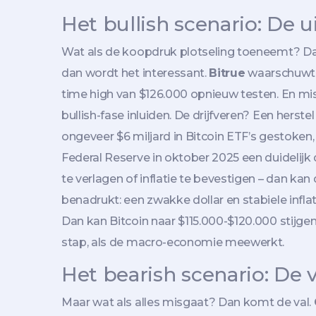
Het bullish scenario: De u
Wat als de koopdruk plotseling toeneemt? Dan
dan wordt het interessant.
Bitrue
waarschuwt: a
time high van $126.000 opnieuw testen. En mis
bullish-fase inluiden. De drijfveren? Een herste
ongeveer $6 miljard in Bitcoin ETF’s gestoke
Federal Reserve in oktober 2025 een duidelijk 
te verlagen of inflatie te bevestigen – dan ka
benadrukt: een zwakke dollar en stabiele infl
Dan kan Bitcoin naar $115.000-$120.000 stijge
stap, als de macro-economie meewerkt.
Het bearish scenario: De v
Maar wat als alles misgaat? Dan komt de val.