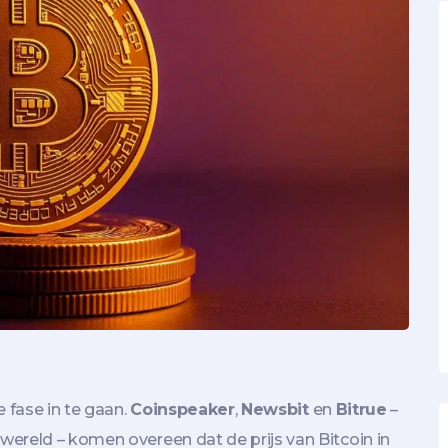
 fase in te gaan.
Coinspeaker
,
Newsbit
en
Bitrue
–
ereld – komen overeen dat de prijs van Bitcoin in