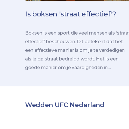
Is boksen 'straat effectief'?
Boksen is een sport die veel mensen als 'straa
effectief' beschouwen. Dit betekent dat het
een effectieve manier is om je te verdedigen
als je op straat bedreigd wordt. Het is een
goede manier om je vaardigheden in
vechtsporten te verbeteren. Er zijn een aantal
technieken die je in boksen leert die je ook ku
gebruiken in een echte gevechtssituatie.
Sommige mensen denken dat boksen niet
Wedden UFC Nederland
'straat effectief' is omdat het te ver van de
realiteit af staat. Echter, door de juiste
technieken te leren en te oefenen, kun je